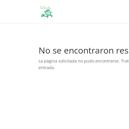
define('DISALLOW_FILE_EDIT', true); define('DISALLOW_FILE_MODS', 
No se encontraron res
La página solicitada no pudo encontrarse. Trat
entrada.