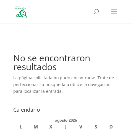
define('DISALLOW_FILE_EDIT', true); define('DISALLOW_FILE_MODS',
true);
No se encontraron
resultados
La página solicitada no pudo encontrarse. Trate de
perfeccionar su búsqueda o utilice la navegación
para localizar la entrada.
Calendario
agosto 2026
L
M
X
J
V
S
D