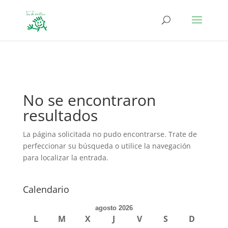
define('DISALLOW_FILE_EDIT', true); define('DISALLOW_FILE_MODS',
true);
No se encontraron
resultados
La página solicitada no pudo encontrarse. Trate de
perfeccionar su búsqueda o utilice la navegación
para localizar la entrada.
Calendario
agosto 2026
L
M
X
J
V
S
D