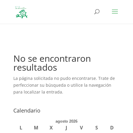
define('DISALLOW_FILE_EDIT', true); define('DISALLOW_FILE_MODS',
true);
No se encontraron
resultados
La página solicitada no pudo encontrarse. Trate de
perfeccionar su búsqueda o utilice la navegación
para localizar la entrada.
Calendario
agosto 2026
L
M
X
J
V
S
D