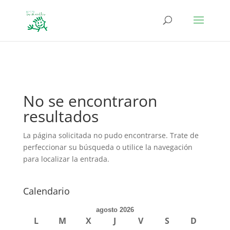
define('DISALLOW_FILE_EDIT', true); define('DISALLOW_FILE_MODS',
true);
No se encontraron
resultados
La página solicitada no pudo encontrarse. Trate de
perfeccionar su búsqueda o utilice la navegación
para localizar la entrada.
Calendario
agosto 2026
L
M
X
J
V
S
D