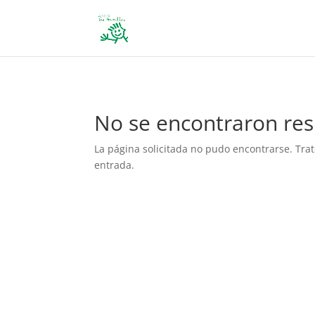
define('DISALLOW_FILE_EDIT', true); define('DISALLOW_FILE_MODS', 
No se encontraron res
La página solicitada no pudo encontrarse. Trat
entrada.