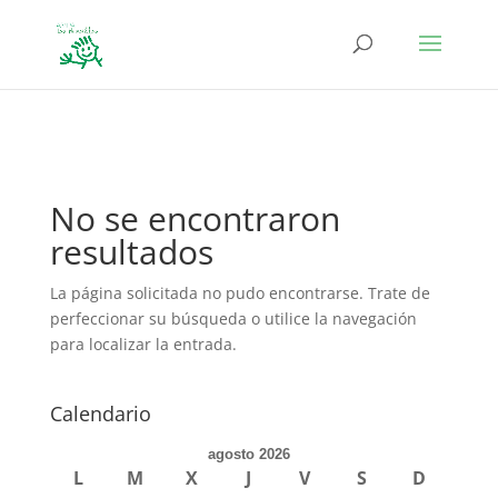
define('DISALLOW_FILE_EDIT', true); define('DISALLOW_FILE_MODS',
true);
No se encontraron
resultados
La página solicitada no pudo encontrarse. Trate de
perfeccionar su búsqueda o utilice la navegación
para localizar la entrada.
Calendario
agosto 2026
L
M
X
J
V
S
D