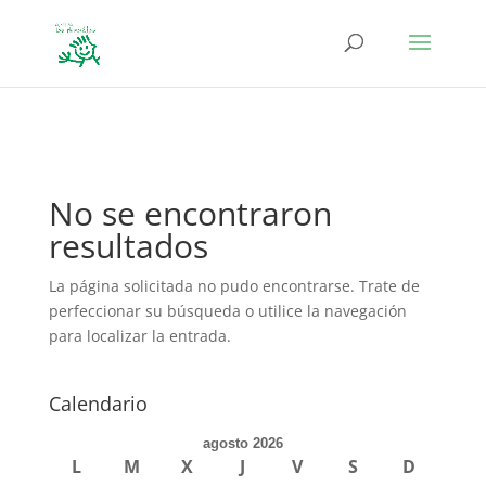
define('DISALLOW_FILE_EDIT', true); define('DISALLOW_FILE_MODS',
true);
No se encontraron
resultados
La página solicitada no pudo encontrarse. Trate de
perfeccionar su búsqueda o utilice la navegación
para localizar la entrada.
Calendario
agosto 2026
L
M
X
J
V
S
D