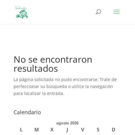
define('DISALLOW_FILE_EDIT', true); define('DISALLOW_FILE_MODS',
true);
No se encontraron
resultados
La página solicitada no pudo encontrarse. Trate de
perfeccionar su búsqueda o utilice la navegación
para localizar la entrada.
Calendario
agosto 2026
L
M
X
J
V
S
D