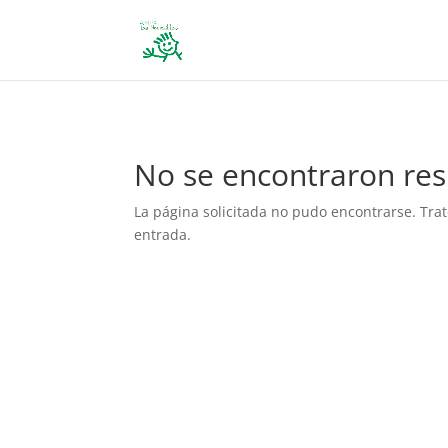
define('DISALLOW_FILE_EDIT', true); define('DISALLOW_FILE_MODS', 
No se encontraron res
La página solicitada no pudo encontrarse. Trat
entrada.