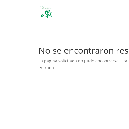
define('DISALLOW_FILE_EDIT', true); define('DISALLOW_FILE_MODS', 
No se encontraron res
La página solicitada no pudo encontrarse. Trat
entrada.