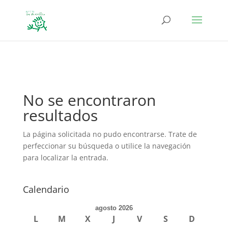
define('DISALLOW_FILE_EDIT', true); define('DISALLOW_FILE_MODS',
true);
No se encontraron
resultados
La página solicitada no pudo encontrarse. Trate de
perfeccionar su búsqueda o utilice la navegación
para localizar la entrada.
Calendario
agosto 2026
L
M
X
J
V
S
D