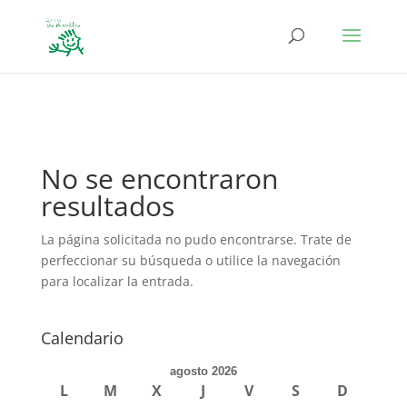
define('DISALLOW_FILE_EDIT', true); define('DISALLOW_FILE_MODS',
true);
No se encontraron
resultados
La página solicitada no pudo encontrarse. Trate de
perfeccionar su búsqueda o utilice la navegación
para localizar la entrada.
Calendario
agosto 2026
L
M
X
J
V
S
D