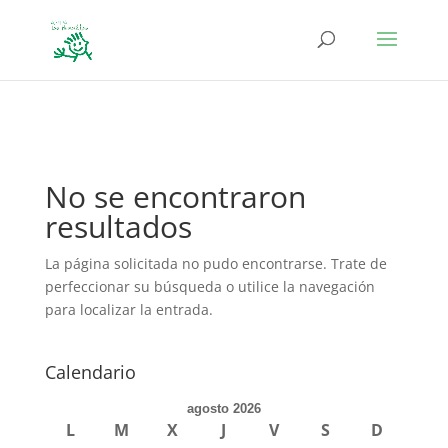
define('DISALLOW_FILE_EDIT', true); define('DISALLOW_FILE_MODS',
true);
No se encontraron
resultados
La página solicitada no pudo encontrarse. Trate de
perfeccionar su búsqueda o utilice la navegación
para localizar la entrada.
Calendario
agosto 2026
L
M
X
J
V
S
D