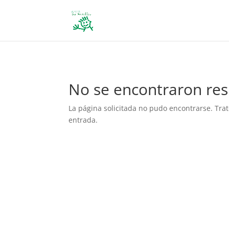
define('DISALLOW_FILE_EDIT', true); define('DISALLOW_FILE_MODS', 
No se encontraron res
La página solicitada no pudo encontrarse. Trat
entrada.