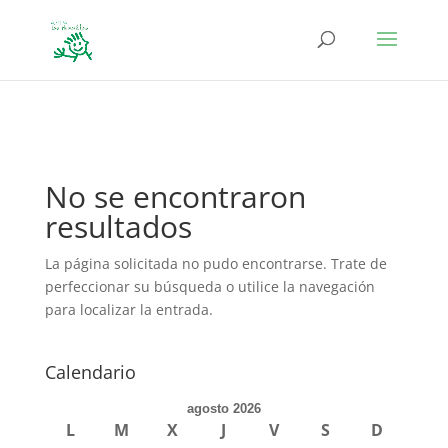
define('DISALLOW_FILE_EDIT', true); define('DISALLOW_FILE_MODS',
true);
No se encontraron
resultados
La página solicitada no pudo encontrarse. Trate de
perfeccionar su búsqueda o utilice la navegación
para localizar la entrada.
Calendario
agosto 2026
L
M
X
J
V
S
D