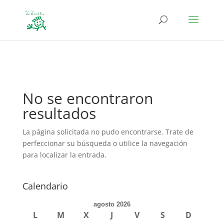
define('DISALLOW_FILE_EDIT', true); define('DISALLOW_FILE_MODS',
true);
No se encontraron
resultados
La página solicitada no pudo encontrarse. Trate de
perfeccionar su búsqueda o utilice la navegación
para localizar la entrada.
Calendario
agosto 2026
L
M
X
J
V
S
D