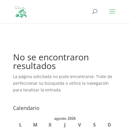
define('DISALLOW_FILE_EDIT', true); define('DISALLOW_FILE_MODS',
true);
No se encontraron
resultados
La página solicitada no pudo encontrarse. Trate de
perfeccionar su búsqueda o utilice la navegación
para localizar la entrada.
Calendario
agosto 2026
L
M
X
J
V
S
D