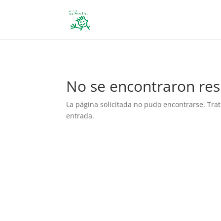
define('DISALLOW_FILE_EDIT', true); define('DISALLOW_FILE_MODS', 
No se encontraron res
La página solicitada no pudo encontrarse. Trat
entrada.