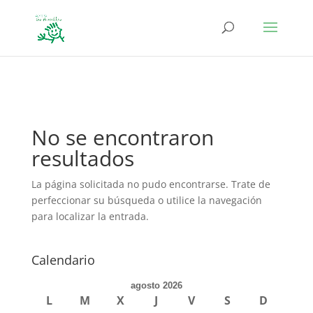
define('DISALLOW_FILE_EDIT', true); define('DISALLOW_FILE_MODS',
true);
No se encontraron
resultados
La página solicitada no pudo encontrarse. Trate de
perfeccionar su búsqueda o utilice la navegación
para localizar la entrada.
Calendario
agosto 2026
L
M
X
J
V
S
D