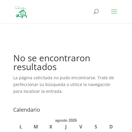
define('DISALLOW_FILE_EDIT', true); define('DISALLOW_FILE_MODS',
true);
No se encontraron
resultados
La página solicitada no pudo encontrarse. Trate de
perfeccionar su búsqueda o utilice la navegación
para localizar la entrada.
Calendario
agosto 2026
L
M
X
J
V
S
D